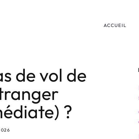
ACCUEIL
as de vol de
étranger
médiate) ?
2026